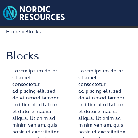
Me
Skip
Home
»
Blocks
to
content
Blocks
Lorem ipsum dolor
Lorem ipsum dolor
sit amet,
sit amet,
consectetur
consectetur
adipiscing elit, sed
adipiscing elit, sed
do eiusmod tempor
do eiusmod tempor
incididunt ut labore
incididunt ut labore
et dolore magna
et dolore magna
aliqua. Ut enim ad
aliqua. Ut enim ad
minim veniam, quis
minim veniam, quis
nostrud exercitation
nostrud exercitation
ullamco laboris nisi
ullamco laboris nisi