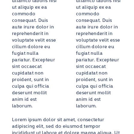
ut aliquip ex ea
ut aliquip ex ea
commodo
commodo
consequat. Duis
consequat. Duis
aute irure dolor in
aute irure dolor in
reprehenderit in
reprehenderit in
voluptate velit esse
voluptate velit esse
cillum dolore eu
cillum dolore eu
fugiat nulla
fugiat nulla
pariatur. Excepteur
pariatur. Excepteur
sint occaecat
sint occaecat
cupidatat non
cupidatat non
proident, sunt in
proident, sunt in
culpa qui officia
culpa qui officia
deserunt mollit
deserunt mollit
anim id est
anim id est
laborum.
laborum.
Lorem ipsum dolor sit amet, consectetur
adipiscing elit, sed do eiusmod tempor
incididunt ut labore et dolore magna aliqua. Ut