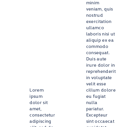
minim
veniam, quis
nostrud
exercitation
ullamco
laboris nisi ut
aliquip ex ea
commodo
consequat.
Duis aute
irure dolor in
reprehenderit
in voluptate
velit esse
Lorem
cillum dolore
ipsum
eu fugiat
dolor sit
nulla
amet,
pariatur.
consectetur
Excepteur
adipiscing
sint occaecat