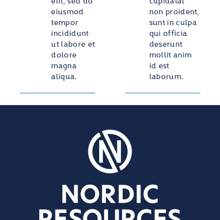
elit, sed do
cupidatat
eiusmod
non proident,
tempor
sunt in culpa
incididunt
qui officia
ut labore et
deserunt
dolore
mollit anim
magna
id est
aliqua.
laborum.